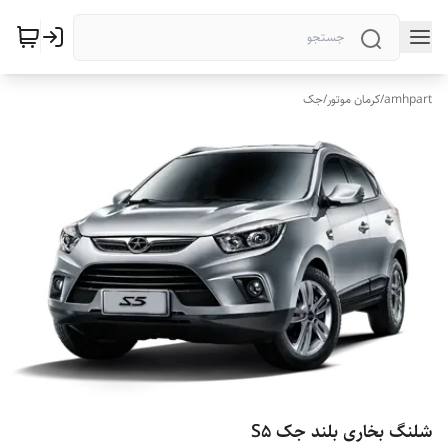
amhpart
/
کرمان موتور
/
جک
شلنگ بخاری بلند جک S5