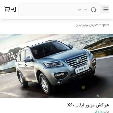
amhpart
/
کرمان موتور
/
لیفان
هواکش موتور لیفان X60
برند:
وارداتی