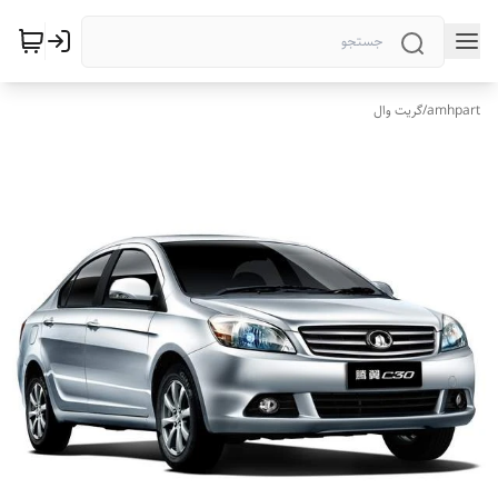
amhpart
/
گریت وال