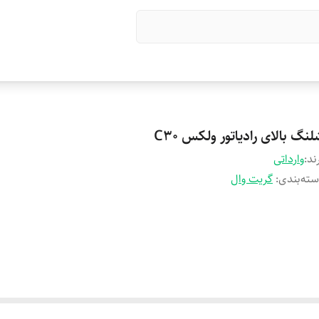
نگ بالای رادیاتور ولکس C30
ند:
وارداتی
ته‌بندی
:
گریت وال