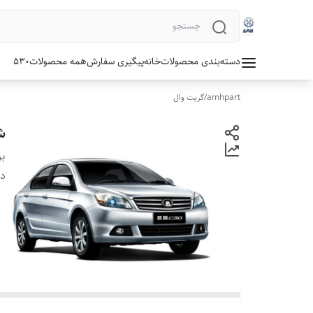
دسته‌بندی محصولات
خانه
پیگیری سفارش
همه محصولات
530
amhpart
/
گریت وال
شل
بر
دس