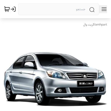
amhpart
/
گریت وال