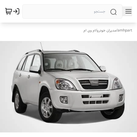
amhpart
/
مدیران خودرو
/
ام وی ام