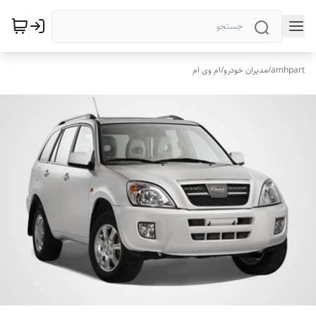
amhpart
/
مدیران خودرو
/
ام وی ام