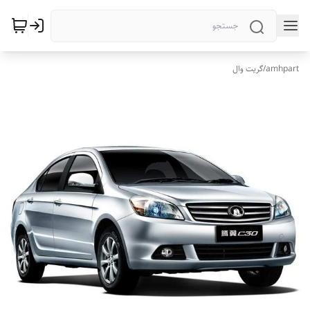
amhpart
/
گریت وال