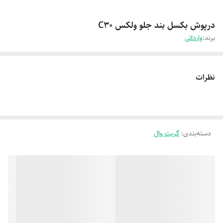
درپوش بکسل بند جلو ولکس C30
برند:
وارداتی
نظرات
دسته‌بندی
:
گریت وال