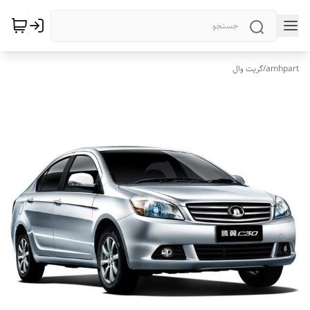
amhpart
/
گریت وال