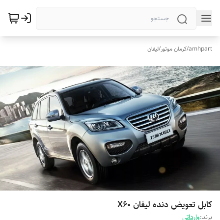
amhpart
/
کرمان موتور
/
لیفان
کابل تعویض دنده لیفان X60
برند:
وارداتی