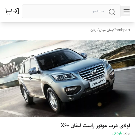
amhpart
/
کرمان موتور
/
لیفان
لولای درب موتور راست لیفان X60
برند:
وارداتی