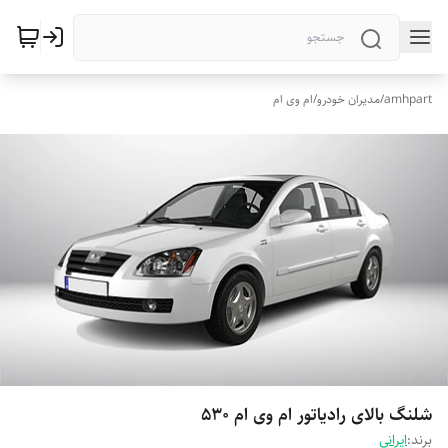
amhpart
/
مدیران خودرو
/
ام وی ام
شلنگ بالای رادیاتور ام وی ام 530
برند:
ایرانی