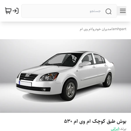
amhpart
/
مدیران خودرو
/
ام وی ام
بوش طبق کوچک ام وی ام 530
برند:
ایرانی