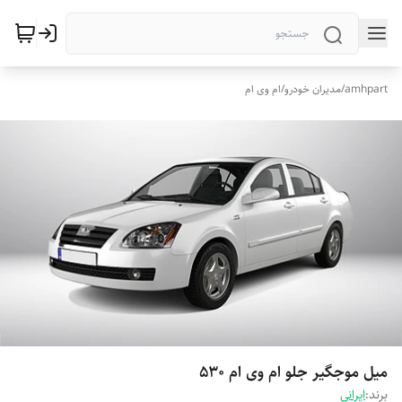
amhpart
/
مدیران خودرو
/
ام وی ام
میل موجگیر جلو ام وی ام 530
برند:
ایرانی