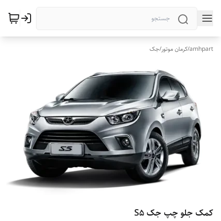
amhpart
/
کرمان موتور
/
جک
کمک جلو چپ جک S5