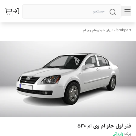
amhpart
/
مدیران خودرو
/
ام وی ام
فنر لول جلو ام وی ام 530
برند:
وارداتی