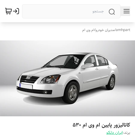
amhpart
/
مدیران خودرو
/
ام وی ام
کاتالیزور پایین ام وی ام 530
برند:
ایران دلکو