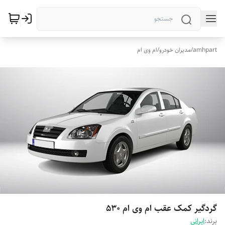
amhpart
/
مدیران خودرو
/
ام وی ام
گردگیر کمک‌ عقب ام وی ام 530
برند:
ایرانی