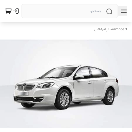
amhpart
/
سایپا
/
برلیانس