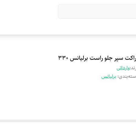
اکت سپر جلو راست برلیانس 330
ند:
وارداتی
ته‌بندی
:
برلیانس