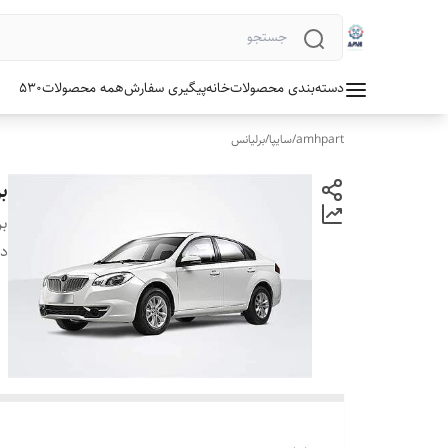
دسته‌بندی محصولات
خانه
پیگیری سفارش
همه محصولات
530
amhpart
/
سایپا
/
برلیانس
بر
بر
دس