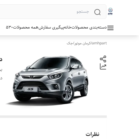
دسته‌بندی محصولات
خانه
پیگیری سفارش
همه محصولات
530
amhpart
/
کرمان موتور
/
جک
د
بر
دس
نظرات