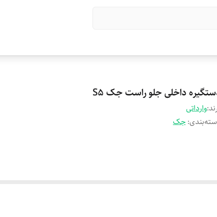
ستگیره داخلی جلو راست جک S5
ند:
وارداتی
ته‌بندی
:
جک