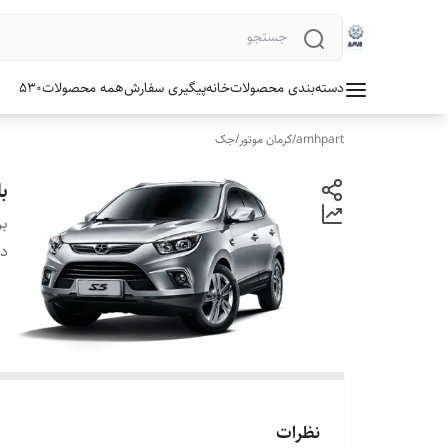
دسته‌بندی محصولات
خانه
پیگیری سفارش
همه محصولات
530
amhpart
/
کرمان موتور
/
جک
ب
بر
دس
نظرات