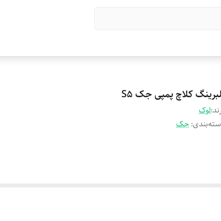
لبرینگ کلاچ پمپی جک S5
ند:
لوک
ته‌بندی
:
جک