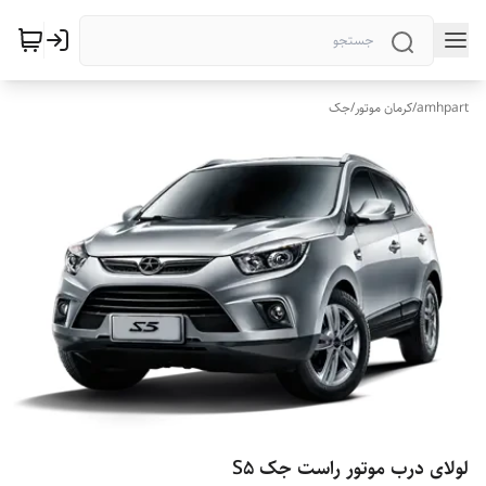
amhpart
/
کرمان موتور
/
جک
لولای درب موتور راست جک S5