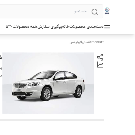
دسته‌بندی محصولات
خانه
پیگیری سفارش
همه محصولات
530
amhpart
/
سایپا
/
برلیانس
شل
بر
دس