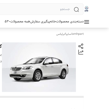
دسته‌بندی محصولات
خانه
پیگیری سفارش
همه محصولات
530
amhpart
/
سایپا
/
برلیانس
گر
بر
دس