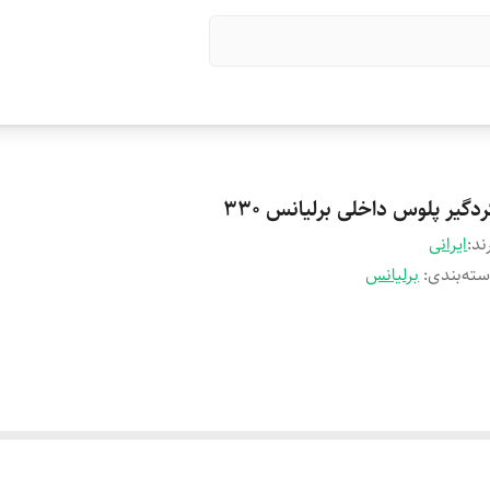
دگیر پلوس داخلی برلیانس 330
ند:
ایرانی
ته‌بندی
:
برلیانس