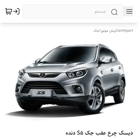
amhpart
/
کرمان موتور
/
جک
دیسک چرخ عقب جک S5 دنده