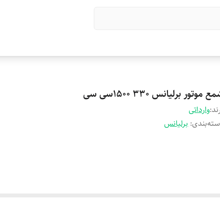
ع موتور برلیانس 330 1500سی سی
ند:
وارداتی
ته‌بندی
:
برلیانس