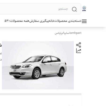
دسته‌بندی محصولات
خانه
پیگیری سفارش
همه محصولات
530
amhpart
/
سایپا
/
برلیانس
شم
بر
دس