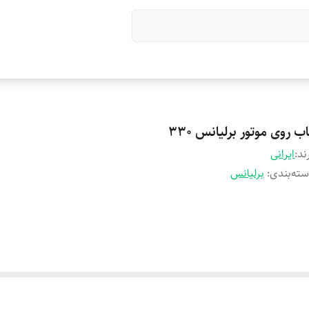
ب روی موتور برلیانس 330
ند:
ایرانی
ته‌بندی
:
برلیانس