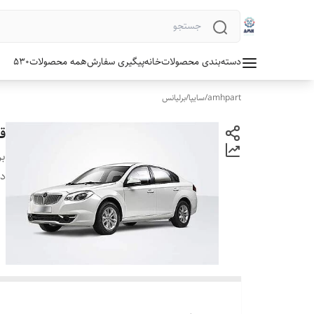
دسته‌بندی محصولات
خانه
پیگیری سفارش
همه محصولات
530
amhpart
/
سایپا
/
برلیانس
قا
بر
دس