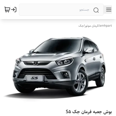
amhpart
/
کرمان موتور
/
جک
بوش جعبه فرمان جک S5