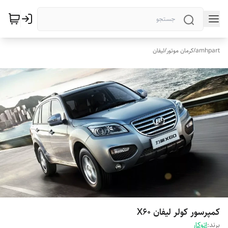
amhpart
/
کرمان موتور
/
لیفان
کمپرسور کولر لیفان X60
برند:
اتوکار