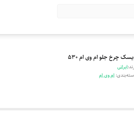
سک چرخ جلو ام وی ام 530
ند:
ایرانی
ته‌بندی
:
ام وی ام