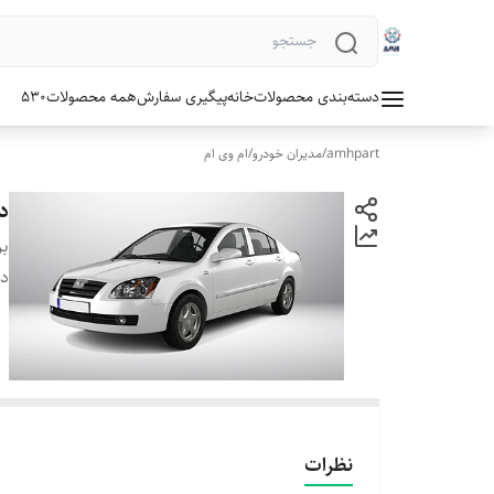
دسته‌بندی محصولات
خانه
پیگیری سفارش
همه محصولات
530
amhpart
/
مدیران خودرو
/
ام وی ام
دی
بر
دس
نظرات