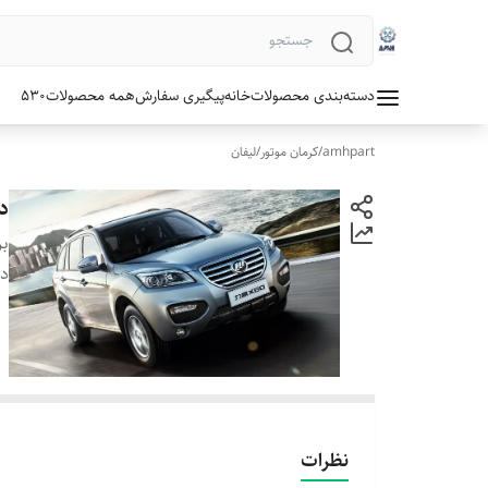
دسته‌بندی محصولات
خانه
پیگیری سفارش
همه محصولات
530
amhpart
/
کرمان موتور
/
لیفان
د
بر
دس
نظرات