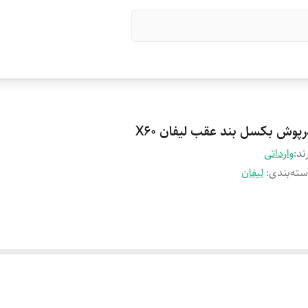
رپوش بکسل بند عقب لیفان X60
ند:
وارداتی
ته‌بندی
:
لیفان