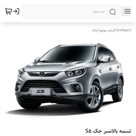
amhpart
/
کرمان موتور
/
جک
تسمه بالانسر جک S5