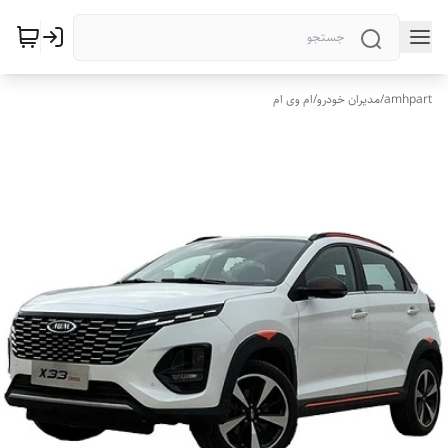
amhpart
/
مدیران خودرو
/
ام وی ام