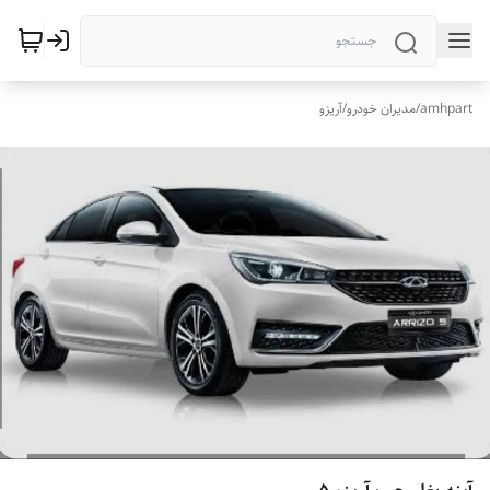
amhpart
/
مدیران خودرو
/
آریزو