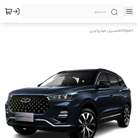
amhpart
/
مدیران خودرو
/
چری