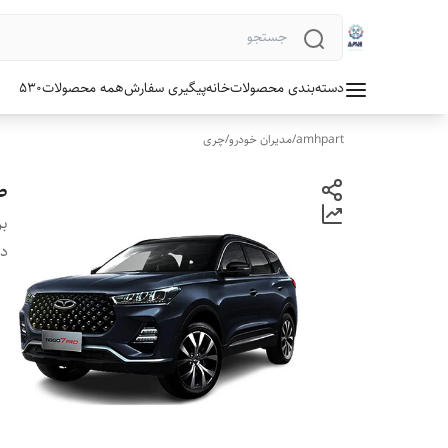
دسته‌بندی محصولات
خانه
پیگیری سفارش
همه محصولات
530
amhpart
/
مدیران خودرو
/
چری
طب
بر
دس