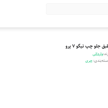
ق جلو چپ تیگو 7 پرو
ند:
وارداتی
ته‌بندی
:
چری