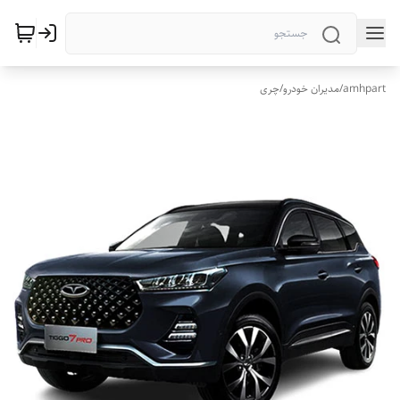
amhpart
/
مدیران خودرو
/
چری