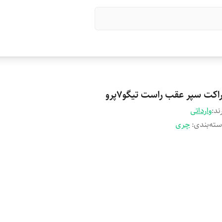
اکت سپر عقب راست تیگو7پرو
ند:
وارداتی
ته‌بندی
:
چری