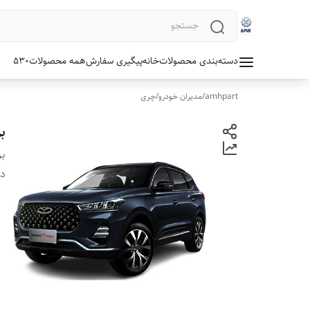
دسته‌بندی محصولات
خانه
پیگیری سفارش
همه محصولات
530
amhpart
/
مدیران خودرو
/
چری
بر
بر
دس