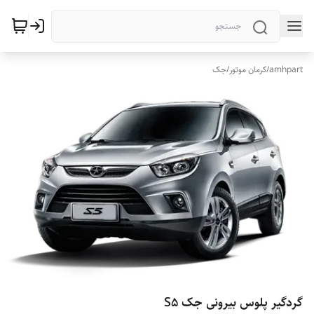
amhpart
/
کرمان موتور
/
جک
گردگیر پلوس بیرونی جک S5