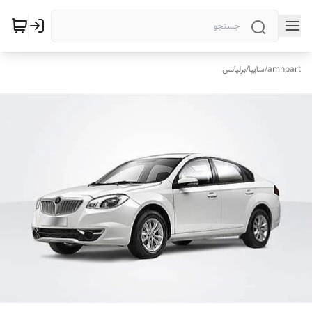
amhpart
/
سایپا
/
برلیانس