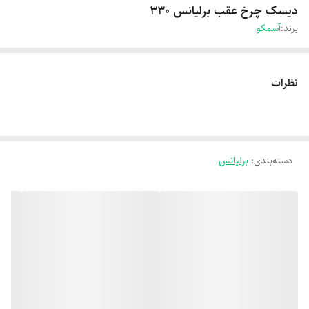
دیسک چرخ عقب برلیانس 330
برند:
آسمکو
نظرات
دسته‌بندی
:
برلیانس