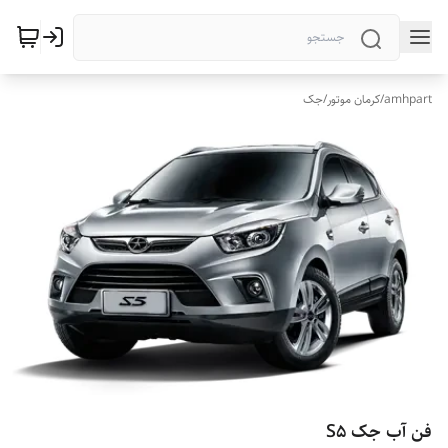
amhpart
/
کرمان موتور
/
جک
فن آب جک S5