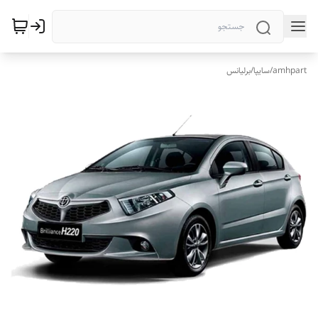
amhpart
/
سایپا
/
برلیانس