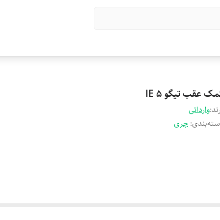
ک عقب تیگو 5 IE
ند:
وارداتی
ته‌بندی
:
چری