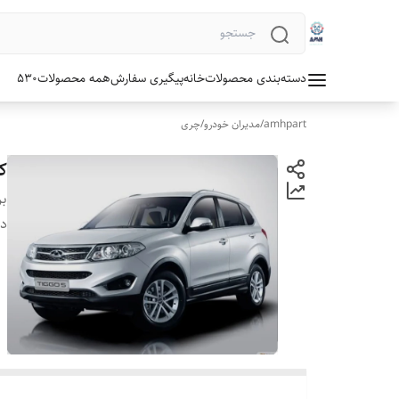
دسته‌بندی محصولات
خانه
پیگیری سفارش
همه محصولات
530
amhpart
/
مدیران خودرو
/
چری
کم
بر
دس