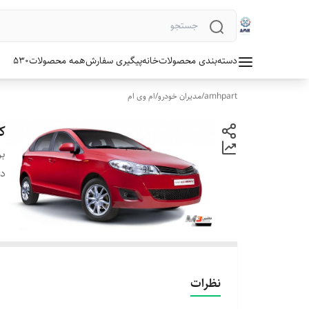
دسته‌بندی محصولات
خانه
پیگیری سفارش
همه محصولات
530
amhpart
/
مدیران خودرو
/
ام وی ام
کم
بر
دس
نظرات