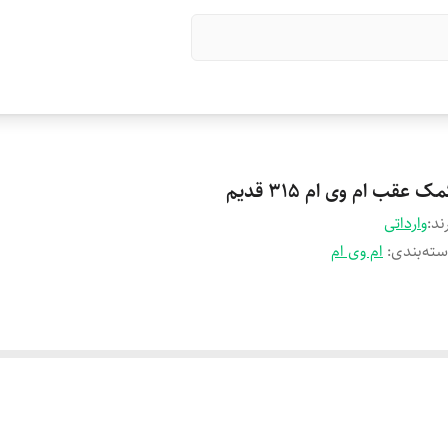
ک عقب ام وی ام 315 قدیم
ند:
وارداتی
ته‌بندی
:
ام وی ام