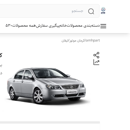
دسته‌بندی محصولات
خانه
پیگیری سفارش
همه محصولات
530
amhpart
/
کرمان موتور
/
لیفان
ک
بر
دس