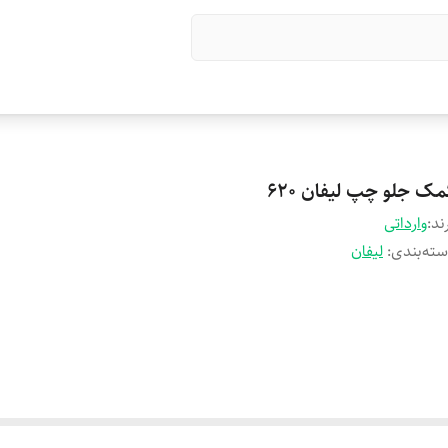
مک جلو چپ لیفان 620
ند:
وارداتی
ته‌بندی
:
لیفان