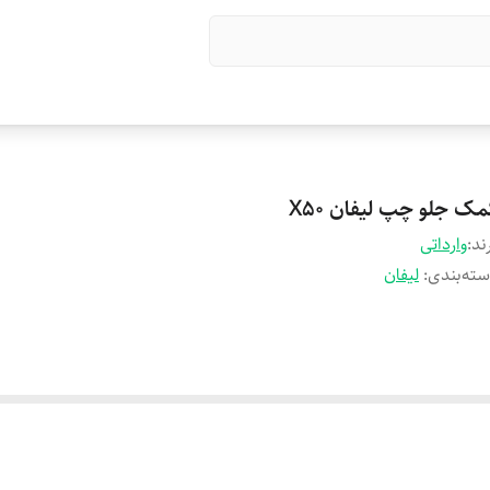
مک جلو چپ لیفان X50
ند:
وارداتی
ته‌بندی
:
لیفان