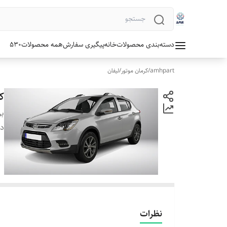
دسته‌بندی محصولات
خانه
پیگیری سفارش
همه محصولات
530
amhpart
/
کرمان موتور
/
لیفان
ک
بر
دس
نظرات