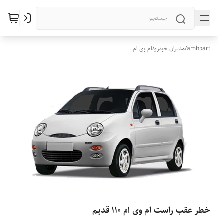
amhpart
/
مدیران خودرو
/
ام وی ام
خطر عقب راست ام وی ام 110 قدیم