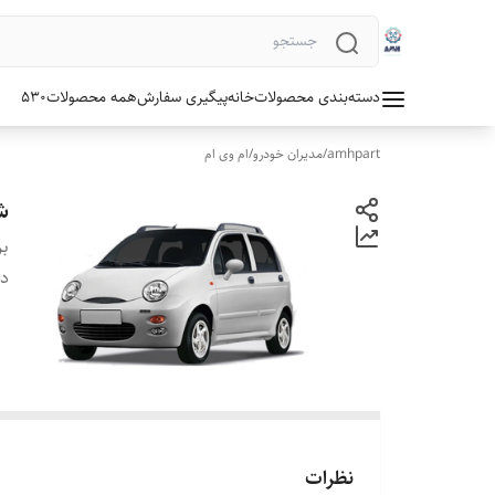
دسته‌بندی محصولات
خانه
پیگیری سفارش
همه محصولات
530
amhpart
/
مدیران خودرو
/
ام وی ام
شی
بر
دس
نظرات