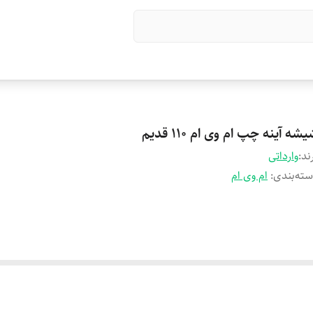
شه آینه چپ ام وی ام 110 قدیم
ند:
وارداتی
ته‌بندی
:
ام وی ام