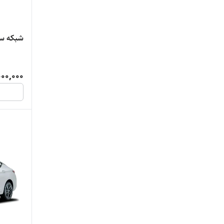
شبکه سپر
00,000