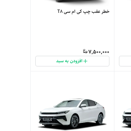
خطر عقب چپ کی ام سی T8
7,500,000
افزودن به سبد