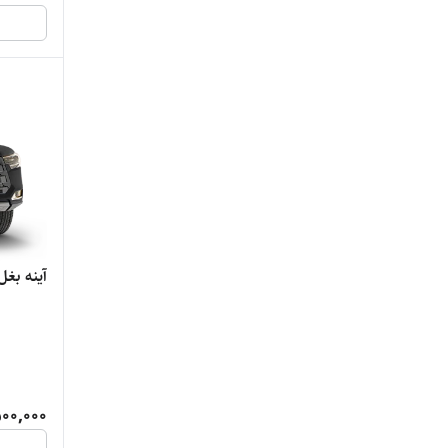
آینه بغل
500,000