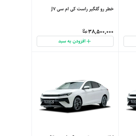
خطر رو گلگیر راست کی ام سی J7
38,500,000
افزودن به سبد