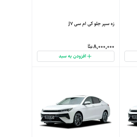
زه سپر جلو کی ام سی J7
8,000,000
افزودن به سبد