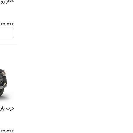
خطر رو گ
00,000
درب بار 
000,000