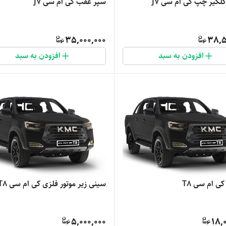
لگیر چپ کی ام سی J7
سپر عقب کی ام سی J7
35,000,000
38,5
افزودن به سبد
افزودن به سبد
کی ام سی T8
سینی زیر موتور فلزی کی ام سی T8
5,000,000
18,