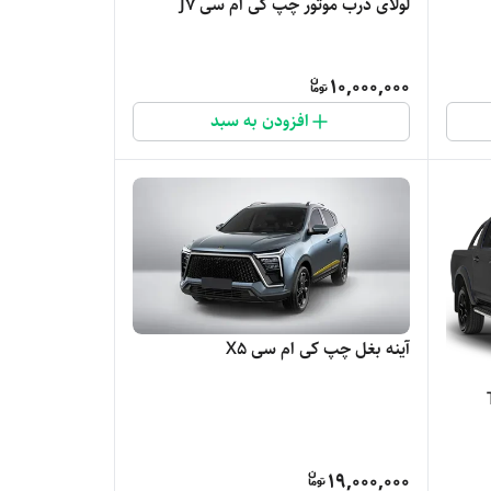
لولای درب موتور چپ کی ام سی J7
10,000,000
افزودن به سبد
آینه بغل چپ کی ام سی X5
19,000,000