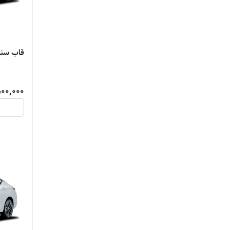
قاب سنس
00,000